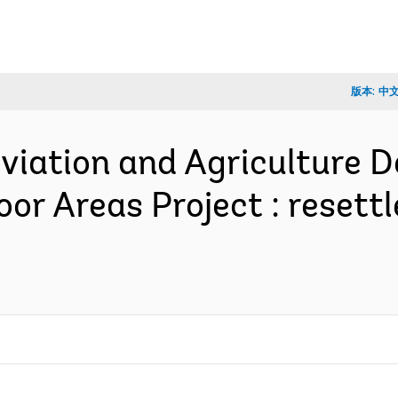
版本:
中
eviation and Agriculture
or Areas Project : resett