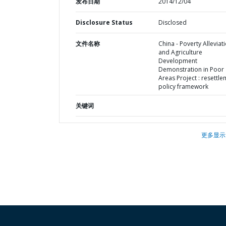
发布日期
2014/12/04
Disclosure Status
Disclosed
文件名称
China - Poverty Alleviat
and Agriculture
Development
Demonstration in Poor
Areas Project : resettl
policy framework
关键词
更多显示