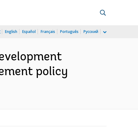
文
English
Español
Français
Português
Русский
 Development
lement policy