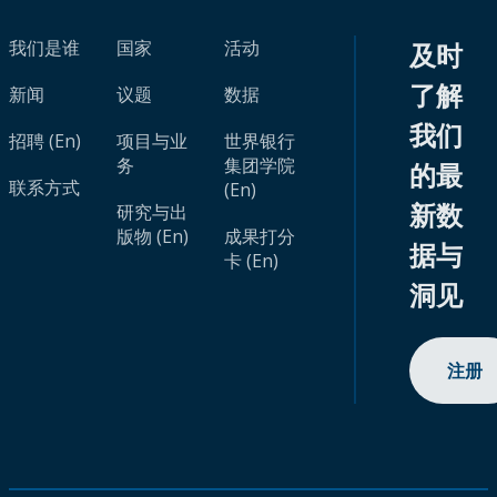
我们是谁
国家
活动
及时
了解
新闻
议题
数据
我们
招聘 (En)
项目与业
世界银行
务
集团学院
的最
联系方式
(En)
新数
研究与出
版物 (En)
成果打分
据与
卡 (En)
洞见
注册