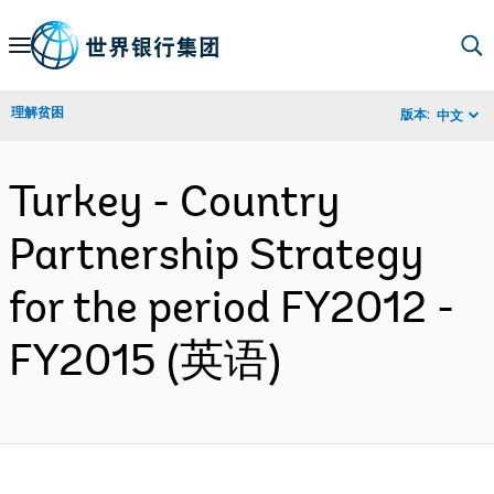
Skip
to
Main
理解贫困
版本:
中文
Navigation
Turkey - Country
Partnership Strategy
for the period FY2012 -
FY2015 (英语)