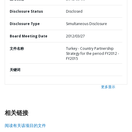
Disclosure Status
Disclosed
Disclosure Type
Simultaneous Disclosure
Board Meeting Date
2012/03/27
文件名称
Turkey - Country Partnership
Strategy for the period FY2012 -
FY2015
关键词
更多显示
相关链接
阅读有关该项目的文件