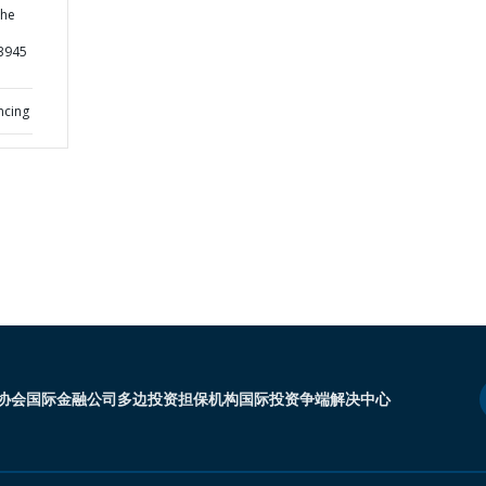
the
73945
ncing
协会
国际金融公司
多边投资担保机构
国际投资争端解决中心