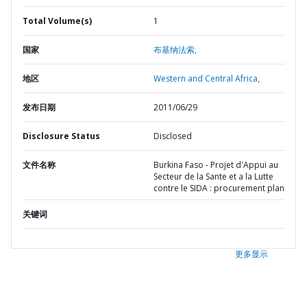
Total Volume(s)
1
国家
布基纳法索,
地区
Western and Central Africa,
发布日期
2011/06/29
Disclosure Status
Disclosed
文件名称
Burkina Faso - Projet d'Appui au
Secteur de la Sante et a la Lutte
contre le SIDA : procurement plan
关键词
更多显示