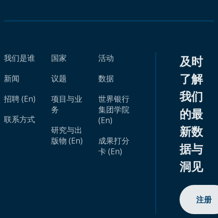
我们是谁
国家
活动
及时
了解
新闻
议题
数据
我们
招聘 (En)
项目与业
世界银行
务
集团学院
的最
联系方式
(En)
新数
研究与出
版物 (En)
成果打分
据与
卡 (En)
洞见
注册