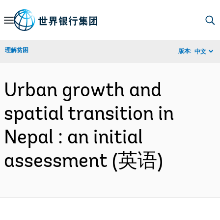
Skip
to
Main
理解贫困
版本:
中文
Navigation
Urban growth and
spatial transition in
Nepal : an initial
assessment (英语)