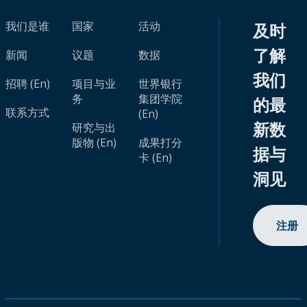
我们是谁
国家
活动
及时
了解
新闻
议题
数据
我们
招聘 (En)
项目与业
世界银行
务
集团学院
的最
联系方式
(En)
新数
研究与出
版物 (En)
成果打分
据与
卡 (En)
洞见
注册