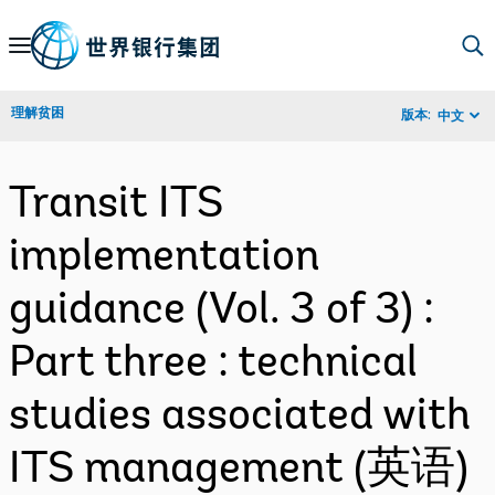
Skip
to
Main
理解贫困
版本:
中文
Navigation
Transit ITS
implementation
guidance (Vol. 3 of 3) :
Part three : technical
studies associated with
ITS management (英语)