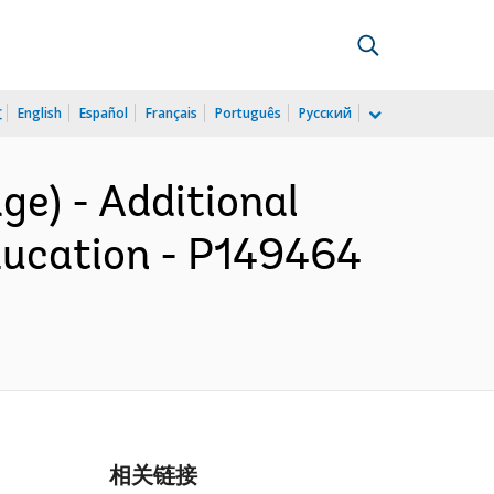
文
English
Español
Français
Português
Русский
ge) - Additional
ducation - P149464
相关链接