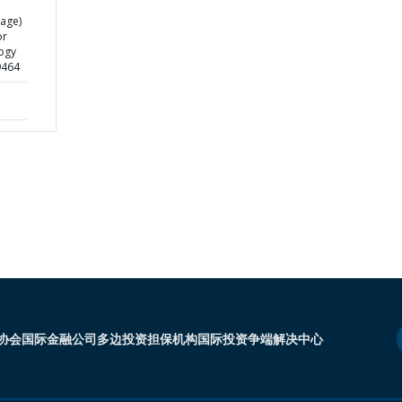
age)
or
ogy
9464
协会
国际金融公司
多边投资担保机构
国际投资争端解决中心