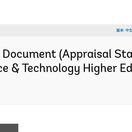
版本:
中
 Document (Appraisal Sta
nce & Technology Higher E