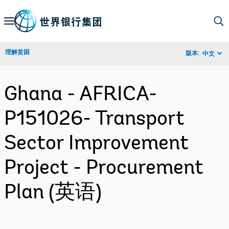
Skip
to
Main
理解贫困
版本:
中文
Navigation
Ghana - AFRICA-
P151026- Transport
Sector Improvement
Project - Procurement
Plan (英语)