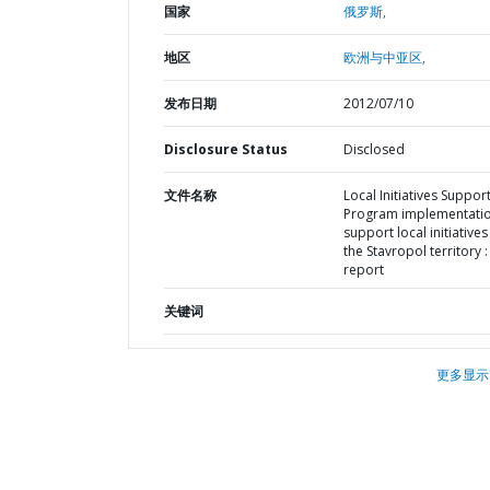
国家
俄罗斯,
地区
欧洲与中亚区,
发布日期
2012/07/10
Disclosure Status
Disclosed
文件名称
Local Initiatives Suppor
Program implementatio
support local initiatives
the Stavropol territory : 
report
关键词
更多显示