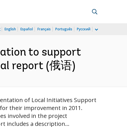
文
English
Español
Français
Português
Русский
ation to support
final report (俄语)
ntation of Local Initiatives Support
 for their improvement in 2011.
es involved in the project
t includes a description...