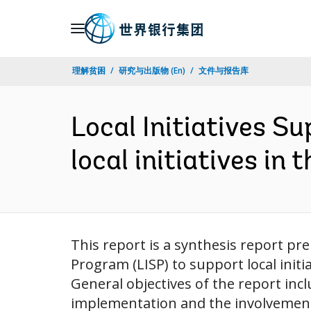
Skip
to
Main
理解贫困
研究与出版物 (En)
文件与报告库
Navigation
Local Initiatives 
local initiatives in
This report is a synthesis report pr
Program (LISP) to support local init
General objectives of the report inc
implementation and the involvement o