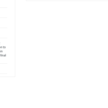
t
n to
 in
final