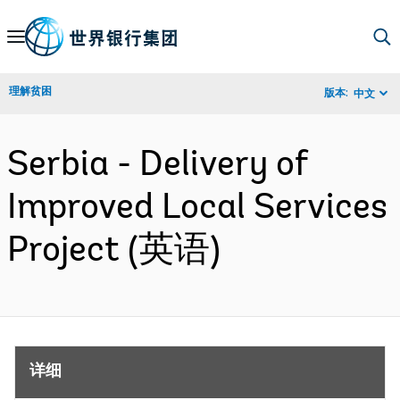
Skip
to
Main
理解贫困
版本:
中文
Navigation
Serbia - Delivery of
Improved Local Services
Project (英语)
详细