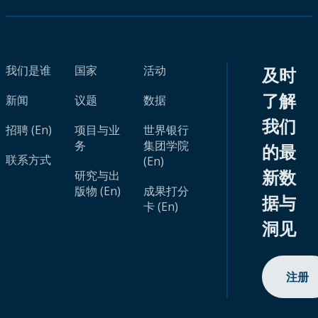
我们是谁
国家
活动
及时
了解
新闻
议题
数据
我们
招聘 (En)
项目与业
世界银行
务
集团学院
的最
联系方式
(En)
新数
研究与出
版物 (En)
成果打分
据与
卡 (En)
洞见
注册