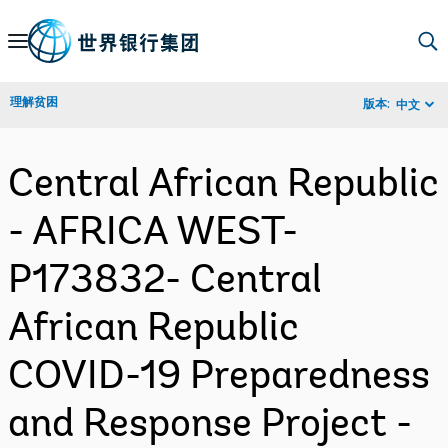
Skip
to
Main
理解贫困
版本:
中文
Navigation
Central African Republic
- AFRICA WEST-
P173832- Central
African Republic
COVID-19 Preparedness
and Response Project -