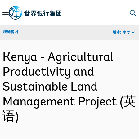
Skip
to
Main
理解贫困
版本:
中文
Navigation
Kenya - Agricultural
Productivity and
Sustainable Land
Management Project (英
语)