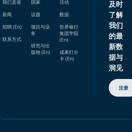
我们是谁
国家
活动
及时
了解
新闻
议题
数据
我们
招聘 (En)
项目与业
世界银行
务
集团学院
的最
联系方式
(En)
新数
研究与出
版物 (En)
成果打分
据与
卡 (En)
洞见
注册