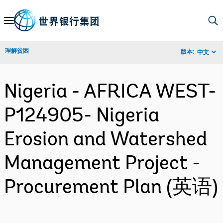
Skip
to
Main
理解贫困
版本:
中文
Navigation
Nigeria - AFRICA WEST-
P124905- Nigeria
Erosion and Watershed
Management Project -
Procurement Plan (英语)