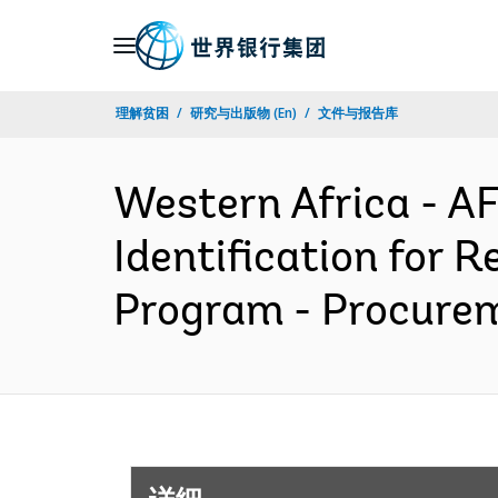
Skip
to
Main
理解贫困
研究与出版物 (En)
文件与报告库
Navigation
Western Africa - A
Identification for 
Program - Procure