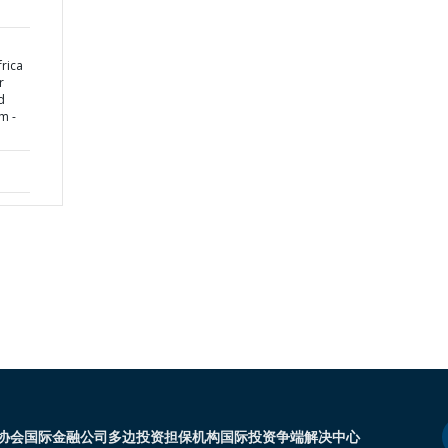
rica
r
d
m -
协会
国际金融公司
多边投资担保机构
国际投资争端解决中心