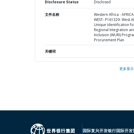
Disclosure Status
Disclosed
文件名称
Western Africa - AFRICA
WEST- P161329- West Af
Unique Identification fo
Regional Integration an
Inclusion (WURI) Progra
Procurement Plan
关键词
更多显示
国际复兴开发银行
国际开发