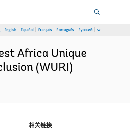
文
English
Español
Français
Português
Русский
st Africa Unique
nclusion (WURI)
相关链接