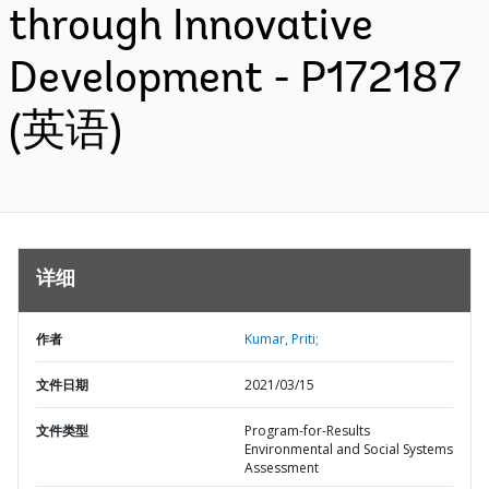
through Innovative
Development - P172187
(英语)
详细
作者
Kumar, Priti;
文件日期
2021/03/15
文件类型
Program-for-Results
Environmental and Social Systems
Assessment