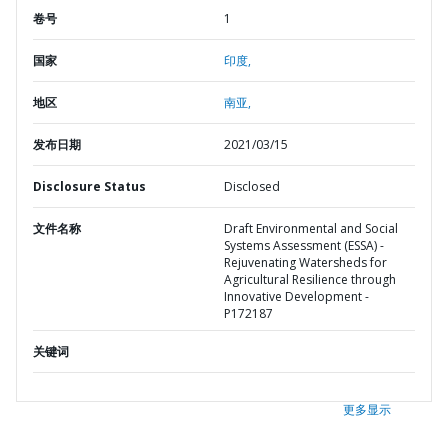
卷号
1
国家
印度,
地区
南亚,
发布日期
2021/03/15
Disclosure Status
Disclosed
文件名称
Draft Environmental and Social
Systems Assessment (ESSA) -
Rejuvenating Watersheds for
Agricultural Resilience through
Innovative Development -
P172187
关键词
更多显示