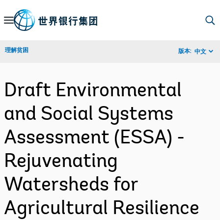
Skip
to
Main
理解贫困
版本:
中文
Navigation
Draft Environmental
and Social Systems
Assessment (ESSA) -
Rejuvenating
Watersheds for
Agricultural Resilience