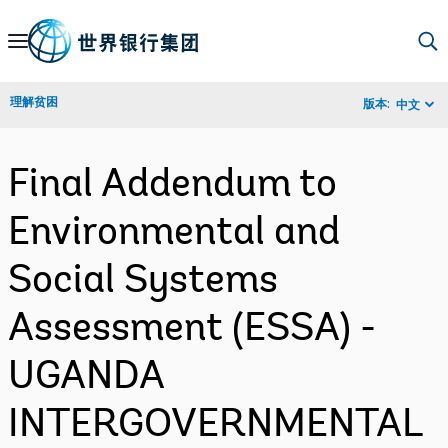
Skip
to
Main
理解贫困
版本:
中文
Navigation
Final Addendum to
Environmental and
Social Systems
Assessment (ESSA) -
UGANDA
INTERGOVERNMENTAL