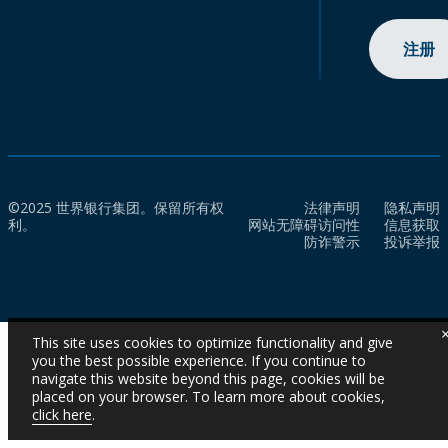
注册
©2025 世界银行集团。保留所有权
法律声明
隐私声明
利。
网站无障碍访问性
信息获取
防诈警示
投诉举报
This site uses cookies to optimize functionality and give
you the best possible experience. If you continue to
navigate this website beyond this page, cookies will be
placed on your browser. To learn more about cookies,
click here
.