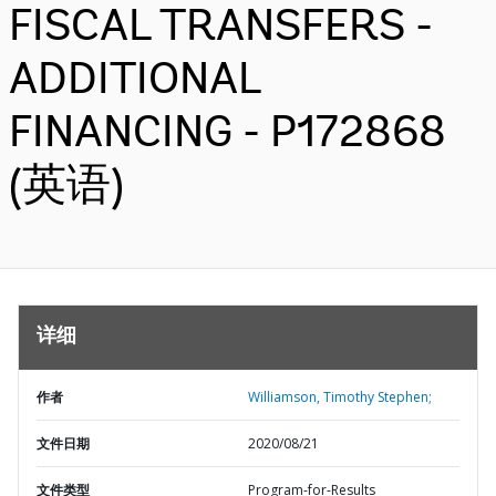
FISCAL TRANSFERS -
ADDITIONAL
FINANCING - P172868
(英语)
详细
作者
Williamson, Timothy Stephen;
文件日期
2020/08/21
文件类型
Program-for-Results