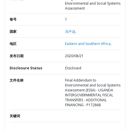
Environmental and Social Systems
Assessment
卷号
1
国家
乌干达,
地区
Eastern and Southern Africa,
发布日期
2020/08/21
Disclosure Status
Disclosed
文件名称
Final Addendum to
Environmental and Social Systems
Assessment (ESSA) - UGANDA
INTERGOVERNMENTAL FISCAL
TRANSFERS - ADDITIONAL
FINANCING - P172868
关键词