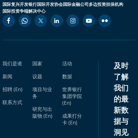
国际复兴开发银行
国际开发协会
国际金融公司
多边投资担保机构
国际投资争端解决中心
我们是谁
国家
活动
及时
了解
新闻
议题
数据
我们
招聘 (En)
项目与业
世界银行
务
集团学院
的最
联系方式
(En)
新数
研究与出
版物 (En)
成果打分
据与
卡 (En)
洞见