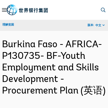
Skip
to
Main
理解贫困
版本:
中文
Navigation
Burkina Faso - AFRICA-
P130735- BF-Youth
Employment and Skills
Development -
Procurement Plan (英语)