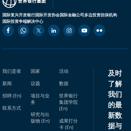
国际复兴开发银行
国际开发协会
国际金融公司
多边投资担保机构
国际投资争端解决中心
我们是谁
国家
活动
及时
了解
新闻
议题
数据
我们
招聘 (En)
项目与业
世界银行
务
集团学院
的最
联系方式
(En)
新数
研究与出
版物 (En)
成果打分
据与
卡 (En)