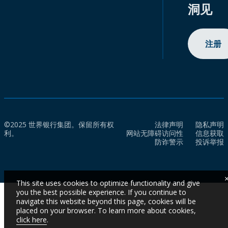
洞见
注册
©2025 世界银行集团。保留所有权
法律声明
隐私声明
利。
网站无障碍访问性
信息获取
防诈警示
投诉举报
This site uses cookies to optimize functionality and give
you the best possible experience. If you continue to
navigate this website beyond this page, cookies will be
placed on your browser. To learn more about cookies,
click here
.