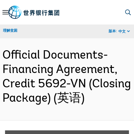
Skip
to
Main
理解贫困
版本:
中文
Navigation
Official Documents-
Financing Agreement,
Credit 5692-VN (Closing
Package) (英语)