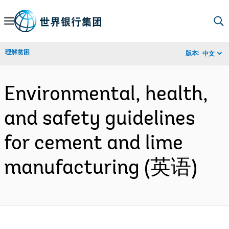
Skip
to
Main
理解贫困
版本:
中文
Navigation
Environmental, health,
and safety guidelines
for cement and lime
manufacturing (英语)