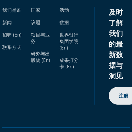
我们是谁
国家
活动
及时
了解
新闻
议题
数据
我们
招聘 (En)
项目与业
世界银行
务
集团学院
的最
联系方式
(En)
新数
研究与出
版物 (En)
成果打分
据与
卡 (En)
洞见
注册