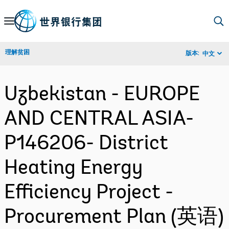
Skip
to
Main
理解贫困
版本:
中文
Navigation
Uzbekistan - EUROPE
AND CENTRAL ASIA-
P146206- District
Heating Energy
Efficiency Project -
Procurement Plan (英语)