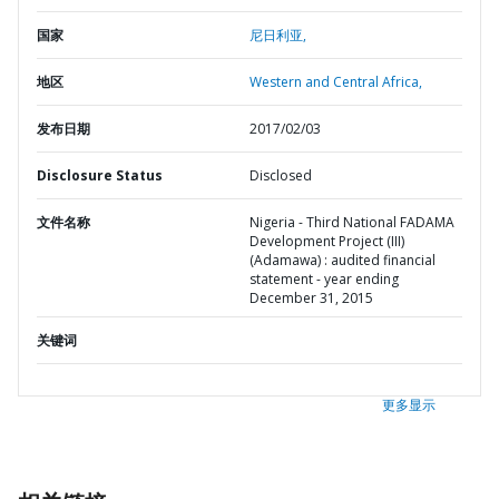
国家
尼日利亚,
地区
Western and Central Africa,
发布日期
2017/02/03
Disclosure Status
Disclosed
文件名称
Nigeria - Third National FADAMA
Development Project (III)
(Adamawa) : audited financial
statement - year ending
December 31, 2015
关键词
更多显示