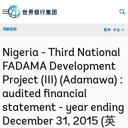
Skip
to
Main
理解贫困
版本:
中文
Navigation
Nigeria - Third National
FADAMA Development
Project (III) (Adamawa) :
audited financial
statement - year ending
December 31, 2015 (英