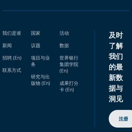
我们是谁
国家
活动
及时
了解
新闻
议题
数据
我们
招聘 (En)
项目与业
世界银行
务
集团学院
的最
联系方式
(En)
新数
研究与出
版物 (En)
成果打分
据与
卡 (En)
洞见
注册