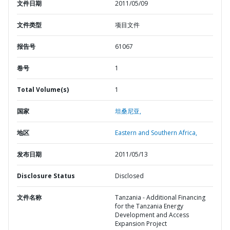
文件日期
2011/05/09
文件类型
项目文件
报告号
61067
卷号
1
Total Volume(s)
1
国家
坦桑尼亚,
地区
Eastern and Southern Africa,
发布日期
2011/05/13
Disclosure Status
Disclosed
文件名称
Tanzania - Additional Financing
for the Tanzania Energy
Development and Access
Expansion Project