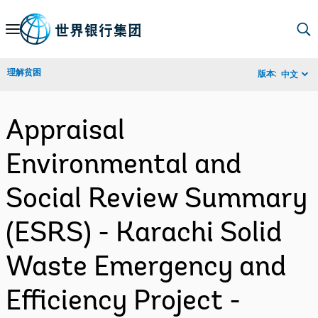
Skip
to
Main
理解贫困
版本:
中文
Navigation
Appraisal
Environmental and
Social Review Summary
(ESRS) - Karachi Solid
Waste Emergency and
Efficiency Project -