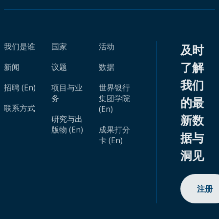
我们是谁
国家
活动
及时
了解
新闻
议题
数据
我们
招聘 (En)
项目与业
世界银行
务
集团学院
的最
联系方式
(En)
新数
研究与出
版物 (En)
成果打分
据与
卡 (En)
洞见
注册