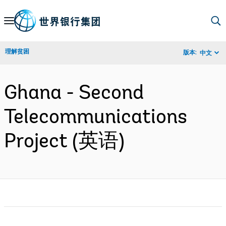
Skip
to
Main
理解贫困
版本:
中文
Navigation
Ghana - Second
Telecommunications
Project (英语)