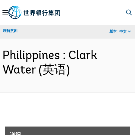
Skip
to
Main
理解贫困
版本:
中文
Navigation
Philippines : Clark
Water (英语)