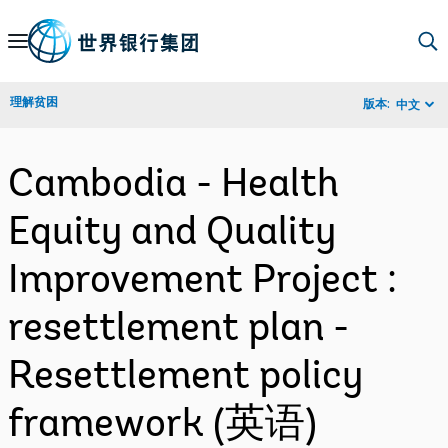
Skip
to
Main
理解贫困
版本:
中文
Navigation
Cambodia - Health
Equity and Quality
Improvement Project :
resettlement plan -
Resettlement policy
framework (英语)