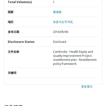
Total Volume(s)
1
国家
柬埔寨,
地区
东亚与太平洋区,
发布日期
2016/05/06
Disclosure Status
Disclosed
文件名称
Cambodia - Health Equity and
Quality Improvement Project :
resettlement plan - Resettlement
policy framework
关键词
更多显示