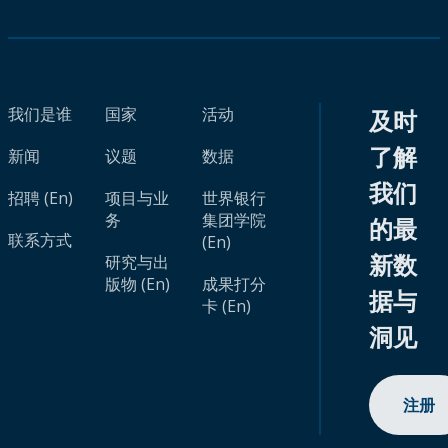
我们是谁
国家
活动
及时
了解
新闻
议题
数据
我们
招聘 (En)
项目与业
世界银行
务
集团学院
的最
联系方式
(En)
新数
研究与出
版物 (En)
成果打分
据与
卡 (En)
洞见
注册