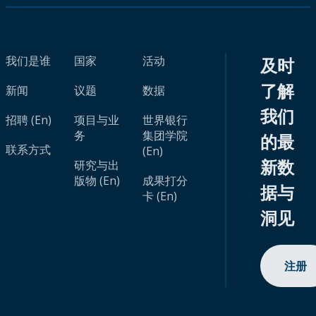
我们是谁
国家
活动
及时
了解
新闻
议题
数据
我们
招聘 (En)
项目与业
世界银行
务
集团学院
的最
联系方式
(En)
新数
研究与出
版物 (En)
成果打分
据与
卡 (En)
洞见
注册