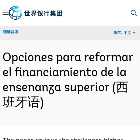
Skip
to
Main
理解贫困
版本:
中文
Navigation
Opciones para reformar
el financiamiento de la
ensenanza superior (西
班牙语)