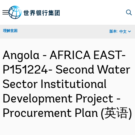
Skip
to
Main
理解贫困
版本:
中文
Navigation
Angola - AFRICA EAST-
P151224- Second Water
Sector Institutional
Development Project -
Procurement Plan (英语)