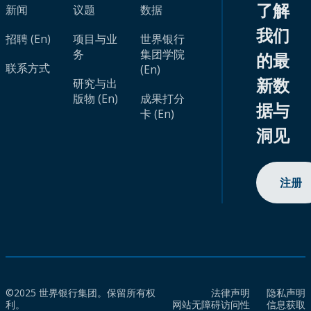
了解
新闻
议题
数据
我们
招聘 (En)
项目与业
世界银行
务
集团学院
的最
联系方式
(En)
新数
研究与出
版物 (En)
成果打分
据与
卡 (En)
洞见
注册
©2025 世界银行集团。保留所有权
法律声明
隐私声明
利。
网站无障碍访问性
信息获取