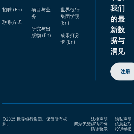
我们
招聘 (En)
项目与业
世界银行
务
集团学院
的最
联系方式
(En)
新数
研究与出
版物 (En)
成果打分
据与
卡 (En)
洞见
注册
©2025 世界银行集团。保留所有权
法律声明
隐私声明
利。
网站无障碍访问性
信息获取
防诈警示
投诉举报