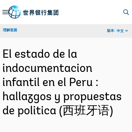
Skip
to
Main
理解贫困
版本:
中文
Navigation
El estado de la
indocumentacion
infantil en el Peru :
hallazgos y propuestas
de politica (西班牙语)