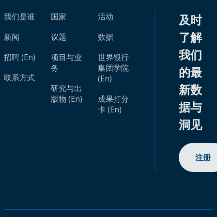
我们是谁
国家
活动
及时
了解
新闻
议题
数据
我们
招聘 (En)
项目与业
世界银行
务
集团学院
的最
联系方式
(En)
新数
研究与出
版物 (En)
成果打分
据与
卡 (En)
洞见
注册