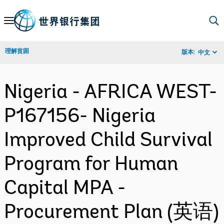
Skip
to
Main
理解贫困
版本:
中文
Navigation
Nigeria - AFRICA WEST-
P167156- Nigeria
Improved Child Survival
Program for Human
Capital MPA -
Procurement Plan (英语)