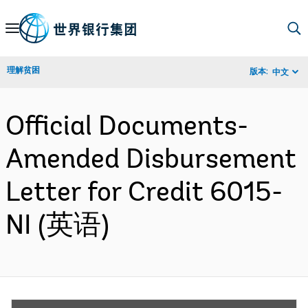
Skip
to
Main
理解贫困
版本:
中文
Navigation
Official Documents-
Amended Disbursement
Letter for Credit 6015-
NI (英语)