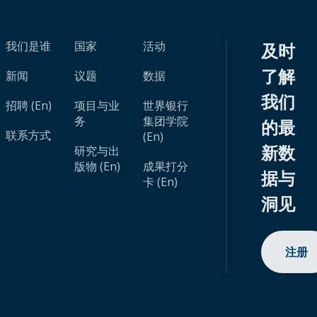
我们是谁
国家
活动
及时
了解
新闻
议题
数据
我们
招聘 (En)
项目与业
世界银行
务
集团学院
的最
联系方式
(En)
新数
研究与出
版物 (En)
成果打分
据与
卡 (En)
洞见
注册