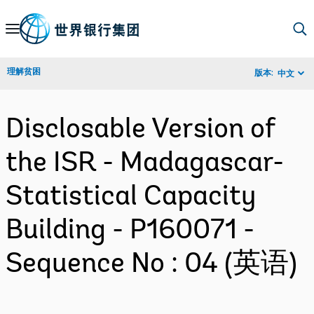
Skip
to
Main
理解贫困
版本:
中文
Navigation
Disclosable Version of
the ISR - Madagascar-
Statistical Capacity
Building - P160071 -
Sequence No : 04 (英语)