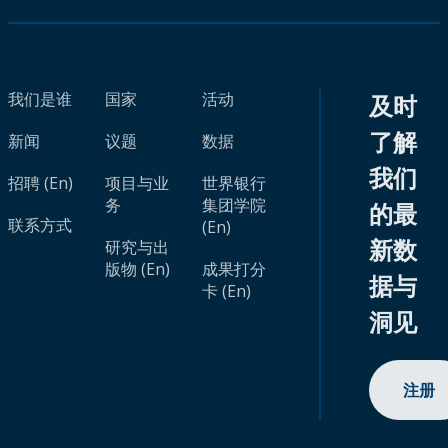
我们是谁
国家
活动
及时
了解
新闻
议题
数据
我们
招聘 (En)
项目与业
世界银行
务
集团学院
的最
联系方式
(En)
新数
研究与出
版物 (En)
成果打分
据与
卡 (En)
洞见
注册