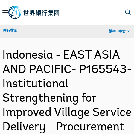
Skip
to
Main
理解贫困
版本:
中文
Navigation
Indonesia - EAST ASIA
AND PACIFIC- P165543-
Institutional
Strengthening for
Improved Village Service
Delivery - Procurement