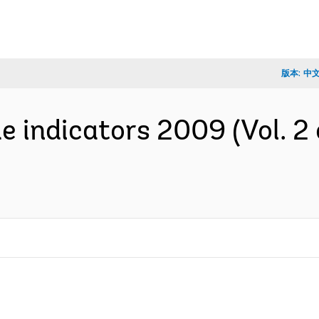
版本:
中
e indicators 2009 (Vol. 2 o