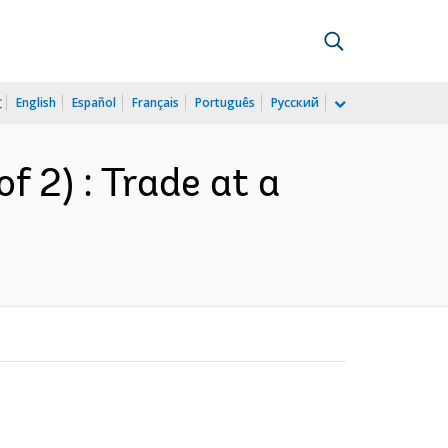
文
English
Español
Français
Português
Русский
f 2) : Trade at a