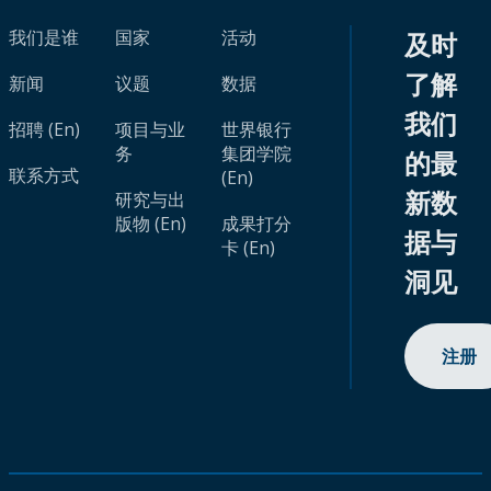
我们是谁
国家
活动
及时
了解
新闻
议题
数据
我们
招聘 (En)
项目与业
世界银行
务
集团学院
的最
联系方式
(En)
新数
研究与出
版物 (En)
成果打分
据与
卡 (En)
洞见
注册