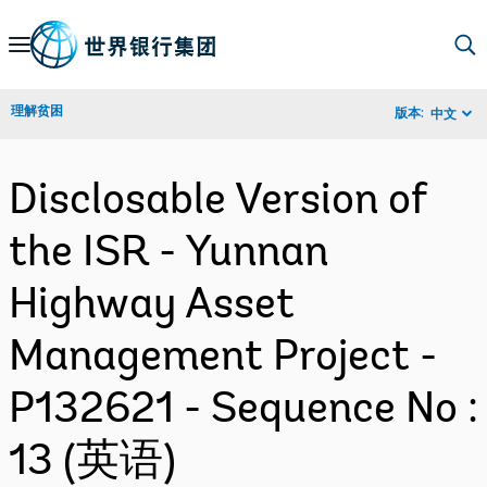
Skip
to
Main
理解贫困
版本:
中文
Navigation
Disclosable Version of
the ISR - Yunnan
Highway Asset
Management Project -
P132621 - Sequence No :
13 (英语)