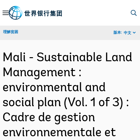
Skip
to
Main
理解贫困
版本:
中文
Navigation
Mali - Sustainable Land
Management :
environmental and
social plan (Vol. 1 of 3) :
Cadre de gestion
environnementale et