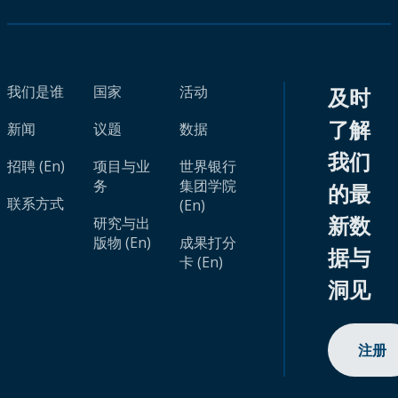
我们是谁
国家
活动
及时
了解
新闻
议题
数据
我们
招聘 (En)
项目与业
世界银行
务
集团学院
的最
联系方式
(En)
新数
研究与出
版物 (En)
成果打分
据与
卡 (En)
洞见
注册