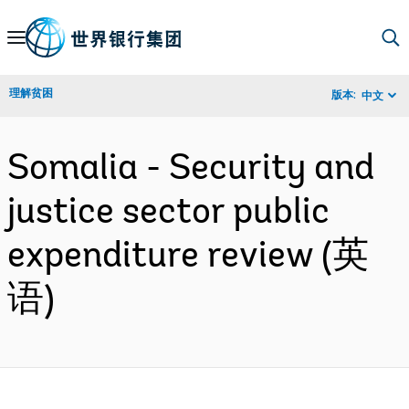
Skip
to
Main
理解贫困
版本:
中文
Navigation
Somalia - Security and
justice sector public
expenditure review (英
语)