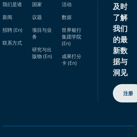
我们是谁
国家
活动
及时
了解
新闻
议题
数据
我们
招聘 (En)
项目与业
世界银行
务
集团学院
的最
联系方式
(En)
新数
研究与出
版物 (En)
成果打分
据与
卡 (En)
洞见
注册