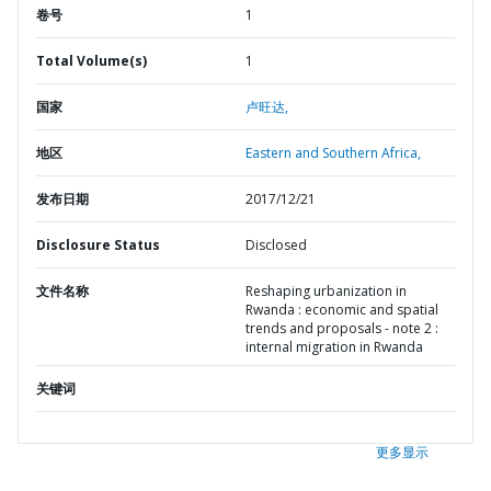
卷号
1
Total Volume(s)
1
国家
卢旺达,
地区
Eastern and Southern Africa,
发布日期
2017/12/21
Disclosure Status
Disclosed
文件名称
Reshaping urbanization in
Rwanda : economic and spatial
trends and proposals - note 2 :
internal migration in Rwanda
关键词
更多显示