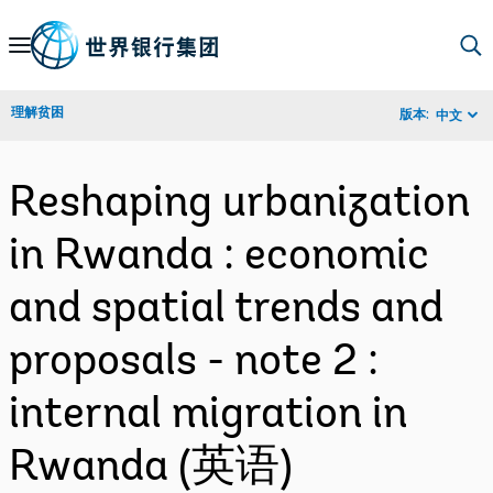
Skip
to
Main
理解贫困
版本:
中文
Navigation
Reshaping urbanization
in Rwanda : economic
and spatial trends and
proposals - note 2 :
internal migration in
Rwanda (英语)