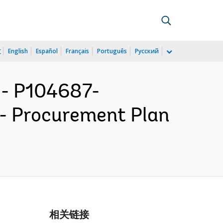
文
English
Español
Français
Português
Русский
- P104687-
- Procurement Plan
相关链接