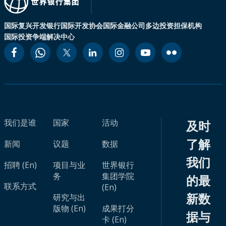
国际复兴开发银行
国际开发协会
国际金融公司
多边投资担保机构
国际投资争端解决中心
我们是谁
国家
活动
及时
了解
新闻
议题
数据
我们
招聘 (En)
项目与业
世界银行
务
集团学院
的最
联系方式
(En)
新数
研究与出
版物 (En)
成果打分
据与
卡 (En)