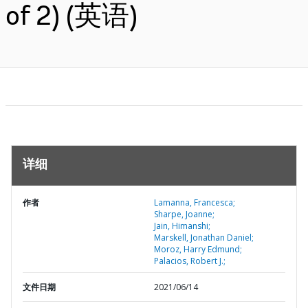
of 2) (英语)
详细
作者
Lamanna, Francesca;
Sharpe, Joanne;
Jain, Himanshi;
Marskell, Jonathan Daniel;
Moroz, Harry Edmund;
Palacios, Robert J.;
文件日期
2021/06/14