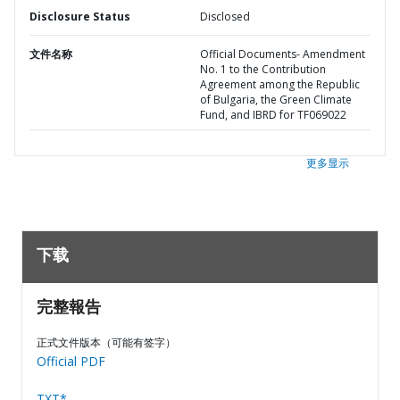
Disclosure Status
Disclosed
文件名称
Official Documents- Amendment
No. 1 to the Contribution
Agreement among the Republic
of Bulgaria, the Green Climate
Fund, and IBRD for TF069022
更多显示
下载
完整報告
正式文件版本（可能有签字）
Official PDF
TXT*