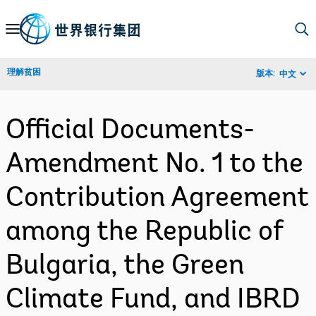
Skip
to
Main
理解贫困
版本:
中文
Navigation
Official Documents-
Amendment No. 1 to the
Contribution Agreement
among the Republic of
Bulgaria, the Green
Climate Fund, and IBRD