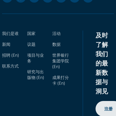
我们是谁
国家
活动
及时
了解
新闻
议题
数据
我们
招聘 (En)
项目与业
世界银行
务
集团学院
的最
联系方式
(En)
新数
研究与出
版物 (En)
成果打分
据与
卡 (En)
洞见
注册