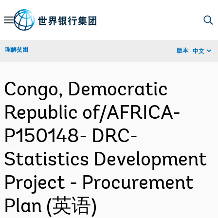
Skip
to
Main
理解贫困
版本:
中文
Navigation
Congo, Democratic
Republic of/AFRICA-
P150148- DRC-
Statistics Development
Project - Procurement
Plan (英语)