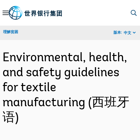
Skip
to
Main
理解贫困
版本:
中文
Navigation
Environmental, health,
and safety guidelines
for textile
manufacturing (西班牙
语)