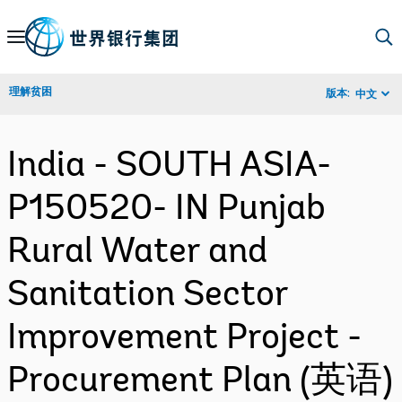
Skip
to
Main
理解贫困
版本:
中文
Navigation
India - SOUTH ASIA-
P150520- IN Punjab
Rural Water and
Sanitation Sector
Improvement Project -
Procurement Plan (英语)