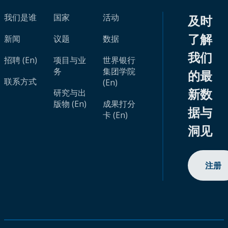
我们是谁
国家
活动
及时
了解
新闻
议题
数据
我们
招聘 (En)
项目与业
世界银行
务
集团学院
的最
联系方式
(En)
新数
研究与出
版物 (En)
成果打分
据与
卡 (En)
洞见
注册