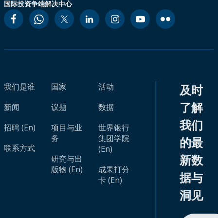
国际投资争端解决中心
我们是谁
国家
活动
及时
了解
新闻
议题
数据
我们
招聘 (En)
项目与业
世界银行
务
集团学院
的最
联系方式
(En)
新数
研究与出
版物 (En)
成果打分
据与
卡 (En)
洞见