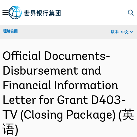
Skip
to
Main
理解贫困
版本:
中文
Navigation
Official Documents-
Disbursement and
Financial Information
Letter for Grant D403-
TV (Closing Package) (英
语)