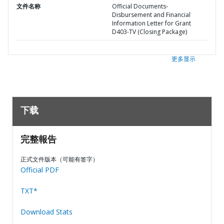
文件名称
Official Documents-
Disbursement and Financial
Information Letter for Grant
D403-TV (Closing Package)
更多显示
下载
完整報告
正式文件版本（可能有签字）
Official PDF
TXT*
Download Stats