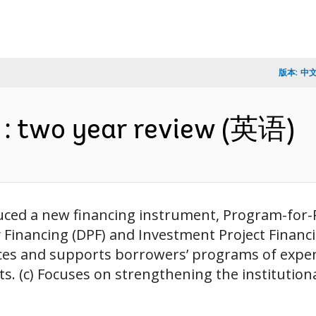
版本:
中
 : two year review (英语)
uced a new financing instrument, Program-for-R
inancing (DPF) and Investment Project Financing
nces and supports borrowers’ programs of expend
 (c) Focuses on strengthening the institutiona