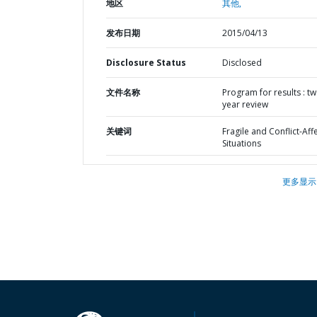
地区
其他,
发布日期
2015/04/13
Disclosure Status
Disclosed
文件名称
Program for results : t
year review
关键词
Fragile and Conflict-Aff
Situations
更多显示