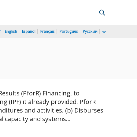
文
English
Español
Français
Português
Русский
esults (PforR) Financing, to
 (IPF) it already provided. PforR
itures and activities. (b) Disburses
l capacity and systems...