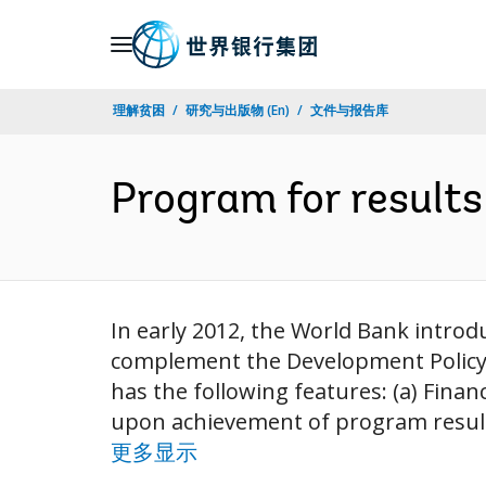
Skip
to
Main
理解贫困
研究与出版物 (En)
文件与报告库
Navigation
Program for results
In early 2012, the World Bank introd
complement the Development Policy F
has the following features: (a) Fina
upon achievement of program results.
更多显示