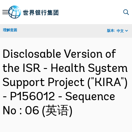
Skip
to
Main
理解贫困
版本:
中文
Navigation
Disclosable Version of
the ISR - Health System
Support Project ("KIRA")
- P156012 - Sequence
No : 06 (英语)