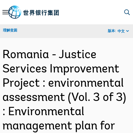
Skip
to
Main
理解贫困
版本:
中文
Navigation
Romania - Justice
Services Improvement
Project : environmental
assessment (Vol. 3 of 3)
: Environmental
management plan for