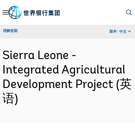
Skip
to
Main
理解贫困
版本:
中文
Navigation
Sierra Leone -
Integrated Agricultural
Development Project (英
语)