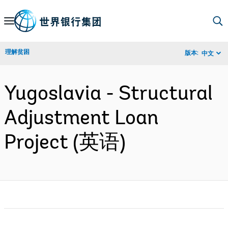
Skip
to
Main
理解贫困
版本:
中文
Navigation
Yugoslavia - Structural
Adjustment Loan
Project (英语)